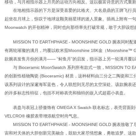
移动，与月相指示器上月亮的运动方向相反。这以极富诗意的方式重
在地相指示器的下方是深受喜爱的比格犬、大名鼎鼎的王牌飞行员—Snoo
起坐在月球上，惊叹于地球这颗美丽星球的迷人景象。插画上附有一
港
Moonwatch 的开创精神，同时也向那些率先打破常规，敢于大胆设
MISSION TO EARTHPHASE - MOONSHINE GOLD 
有两轮璀璨的满月，均覆以欧米茄Moonshine 18K金（Moonshine
款腕表发售月份的满月—— “鲟鱼月”的启发，指示器上另一轮满月覆
与 Bioceramic MoonSwatch 系列所有款式一致，MISSION TO 
的创新性植物陶瓷 (Bioceramic) 材质，这种材料由三分之二陶
该系列设计的深邃海军蓝色，令人联想到无尽的太空深处。该款腕表还具备欧米茄经
的许多标志性特征，包括不对称表壳和独特的嵌入式超霸小表盘。
表盘与表冠上骄傲饰有 OMEGA X Swatch 联名标志，表壳
VELCRO® 橡胶表带增添航空时尚气息。
MISSION TO EARTHPHASE - MOONSHINE GOLD 腕
宙和对天体的大胆创新完美融合，鼓励大家尽情想象，勇敢追梦。这款腕