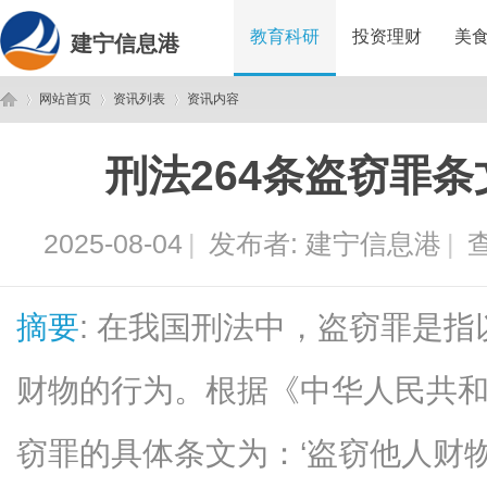
教育科研
投资理财
美
建宁信息港
网站首页
资讯列表
资讯内容
刑法264条盗窃罪
建
›
›
›
2025-08-04
|
发布者:
建宁信息港
|
查
摘要
: 在我国刑法中，盗窃罪是
财物的行为。根据《中华人民共和
宁
窃罪的具体条文为：‘盗窃他人财