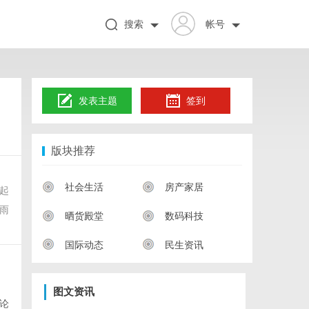
搜索
帐号
发表主题
签到
版块推荐
社会生活
房产家居
起
雨
晒货殿堂
数码科技
国际动态
民生资讯
图文资讯
论