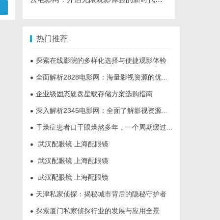
热门推荐
探索在线影院的多样化选择与便捷观影体验
●
全面解析2828电影网：海量影视资源的优质观看平台
●
企业级固态硬盘星载存储方案选购指南
●
深入解析2345电影网：全面了解影视资源平台的优势与特色
●
干燥症患者口干眼燥熬多年，一个周期缓过来？老中医：一张辨证方对症，身体找回津液
●
武汉配眼镜 上海配眼镜
●
武汉配眼镜 上海配眼镜
●
武汉配眼镜 上海配眼镜
●
天津私家侦探：揭秘城市背后的隐秘守护者
●
探索厦门私家侦探行业的发展与应用全景
●