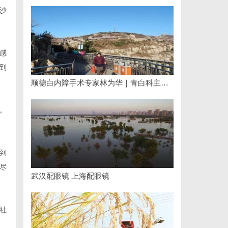
沙
感
到
顺德白内障手术专家林为华｜青白科主任，白内障手术资深医生
。
到
尽
武汉配眼镜 上海配眼镜
社