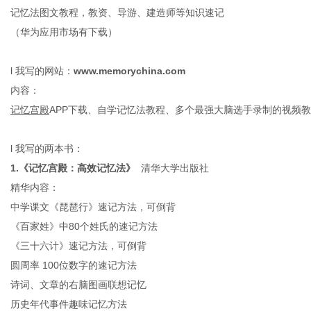
记忆法图文教程，教资、导游、建造师等知识速记
（
华为应用市场有下载
）
港
l
我
写
的网站：
www.memorychina.com
内容：
记忆宫殿
APP
下载、自学记忆法教程、多个最强大脑选手录制的视频教
l
我写的
两本
书
：
1.
《记忆宫殿：高效记忆法》
清华大学出版社
精华
内容：
中学课文《琵琶行》速记
方法
，可倒背
《百家姓》中
80个姓氏的速记
方法
《三十六计》速记
方法
，可倒背
圆周率
100位数字的速记
方法
诗词、文章的右脑图画联想记忆
历史年代事件趣味记忆方法