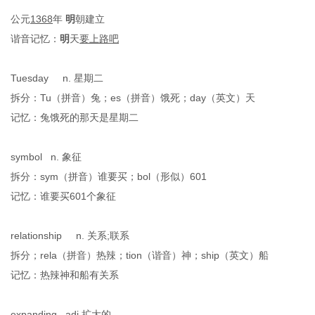
公元
1368
年
明
朝建立
谐音记忆：
明
天
要上路吧
Tuesday n. 星期二
拆分：
Tu
（
拼音
）
兔；
es
（
拼音
）
饿死；
day
（
英文
）
天
记忆：
兔饿死的那天是星期二
symbol n. 象征
拆分：
sym
（
拼音
）
谁要买；
bol
（
形似
）
601
记忆：
谁要买
601个象征
relationship n. 关系;联系
拆分；
rela
（
拼音
）
热辣；
tion
（
谐音
）
神；
ship
（
英文
）
船
记忆：
热辣神和船有关系
e
xpanding adj.扩大的