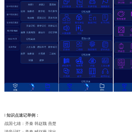
l
知识点速记举例：
战国七雄
：
齐秦
韩赵魏
燕楚
谐音记忆：
齐秦
喊赵薇
演出