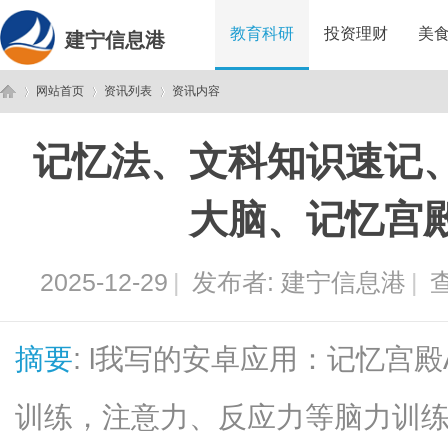
教育科研
投资理财
美
建宁信息港
网站首页
资讯列表
资讯内容
记忆法、文科知识速记
建
›
›
›
大脑、记忆宫
2025-12-29
|
发布者:
建宁信息港
|
查
摘要
: l我写的安卓应用：记忆宫
宁
训练，注意力、反应力等脑力训