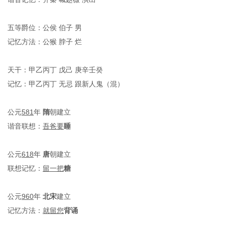
五等爵位
：
公侯
伯子
男
记忆方法：公猴
脖子
烂
天干：
甲乙丙丁
戊己
庚辛壬癸
记忆：
甲乙丙丁
无忌
跟新人鬼（
混
）
公元
581
年
隋
朝建立
谐音
联想：
吾爸要
睡
公元
618
年
唐
朝建立
联想记忆：
留一把
糖
公元
960
年
北宋
建立
记忆方法：
就留您
背诵