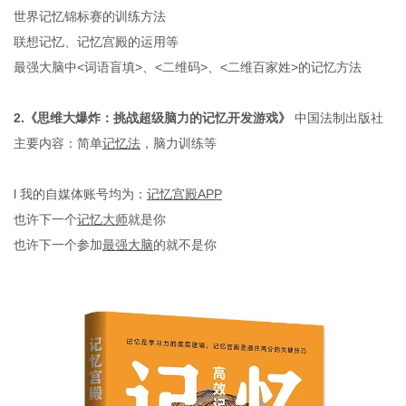
世界记忆锦标赛的训练方法
联想记忆、记忆宫殿的运用等
最强大脑中
<
词语盲填
>
、
<
二维码
>
、
<
二维百家姓
>
的记忆方法
2.
《
思维大爆炸：挑战超级脑力的记忆开发游戏
》
中国法制出版社
主要内容：简单
记忆法
，脑力训练等
l
我的自媒体账号均为：
记忆宫殿
APP
也许下一个
记忆大师
就是你
也许下一个参加
最强大脑
的就不是你