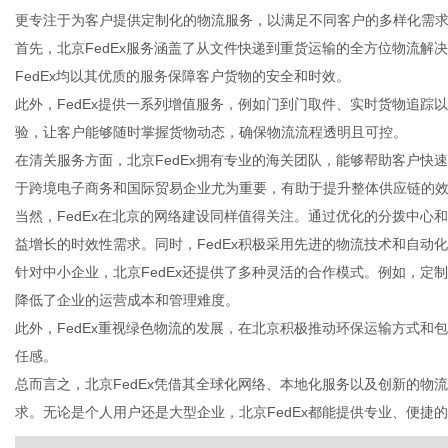
更专注于为客户提供定制化的物流服务，以满足不同客户的多样化需
首先，北京FedEx服务涵盖了从文件快递到重货运输的全方位物流解
FedEx均以其优质的服务保障客户货物的安全和时效。
此外，FedEx提供一系列增值服务，例如门到门取件、实时货物追踪
信
验，让客户能够随时掌握货物动态，确保物流流程透明且可控。
在清关服务方面，北京FedEx拥有专业的海关团队，能够帮助客户快
于跨境电子商务和国际贸易企业尤为重要，有助于提升整体供应链的
当然，FedEx在北京的网络建设同样值得关注。通过优化的分拨中心和
益增长的时效性需求。同时，FedEx积极采用先进的物流技术和自动
针对中小企业，北京FedEx还提供了多种灵活的合作模式。例如，定
降低了企业的运营成本和管理难度。
此外，FedEx重视绿色物流的发展，在北京积极推动环保运输方式和
息
任感。
总而言之，北京FedEx凭借其全球化网络、本地化服务以及创新的物
求。无论是个人用户还是大型企业，北京FedEx都能提供专业、便捷