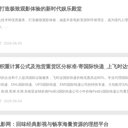
打造极致观影体验的新时代娱乐殿堂
先技术和优质服务，打造极致观影体验，涵盖丰富电影资源和环保理念，成为现代人理
...
 2026-06-05
积重计算公式及泡货重货区分标准-寄国际快递_上飞时达
球的企业和个人提供国际运输服务，飞时达国际快递价格优惠高达80%。专业代理国
国际快递、DHL国际快递、UPS国际快递、EMS国际快递公司的特快专递、大包航空SA
欧洲.美洲.非洲.东南亚促销价格FedEx国际快递公司小件价格FedEx国际快递公司重
递公司进口中国价格DHL国际快递公司小......
 2026-06-04
0电影网：回味经典影视与畅享海量资源的理想平台