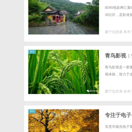
8090电影网汇
动社区，是影迷探
建宁信息港
发布于
资讯
青鸟影视：
青鸟影视是一家
视体验，致力于成
建宁信息港
发布于
资讯
专注于电子
公司
东莞市顺兆电子