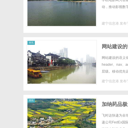
手机电影网为智
动，推动影视数字
建宁信息港
发布于
信
资讯
网站建设的
网站建设的语义化架构
header、nav
层级。移动优先设
小于14px。站点....
建宁信息港
发布于
息
资讯
加纳药品极
递官网
飞时达快递为全
递公司FedEx