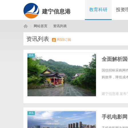
教育科研
投资
建宁信息港
网站首页
资讯列表
资讯列表
RSS订阅
建
›
›
资讯
全面解析国
国信招标采购网
购效率，降低成本
建宁信息港
发布于
宁
资讯
手机电影网