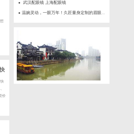
武汉配眼镜 上海配眼镜
●
温婉灵动，一眼万年！久匠量身定制的眉眼唇，才是你整张脸的点睛之笔！淡颜系女生的气质加分项
●
想
快
际快
L、
货价