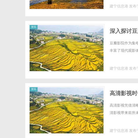
建宁信息港
发布于
资讯
深入探讨豆
豆瓣影院作为集
丰富了现代观影体
建宁信息港
发布于
资讯
高清影视时
高清影视凭借清
清影视带来前所未
建宁信息港
发布于