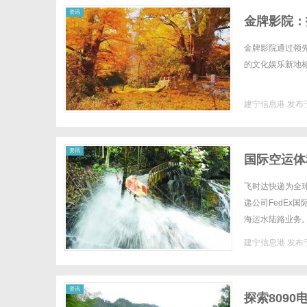
资讯
金牌影院：
金牌影院通过领
的文化娱乐新地标。
建宁信息港
发布于
资讯
国际空运体
递官网
飞时达快递为全
递公司FedEx
海运水陆路业务。
格fedex国际快
建宁信息港
发布于
资讯
探索809