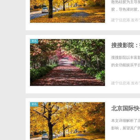
散热硅胶为主导
胶，导热灌封胶
决方案。另外我们
建宁信息港
发布于
资讯
搜搜影院：
搜搜影院以丰富
的全功能娱乐平台。
建宁信息港
发布于
资讯
北京国际快
本文详细解析了
影响，展望其广阔