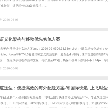
能手机用户提供便捷的移动观影服务，整合丰富正版影视资源，支持多功能播放和社交
化转型，满足现代移动娱乐需求。...
 2026-06-08
语义化架构与移动优先实施方案
与移动优先实施方案time：2026-06-0506:53:38onclick：4建站语义化标签：
、article、footer等HTML5标签清晰定义页面结构，避免全div布局，便于百度蜘蛛理解
计：先完成手机端界面与交互，再扩展至PC端，确保小屏幕下按钮不小于44px、字
..
 2026-06-08
速送达：便捷高效的海外配送方案-寄国际快递_上飞时达
球的企业和个人提供国际运输服务，飞时达国际快递价格优惠高达80%。专业代理国
国际快递、DHL国际快递、UPS国际快递、EMS国际快递公司的特快专递、大包航空SA