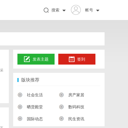
搜索
帐号
发表主题
签到
采
版块推荐
社会生活
房产家居
晒货殿堂
数码科技
国际动态
民生资讯