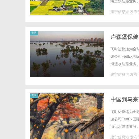
海运水陆路业务。
格fedex国际快
建宁信息港
发布于
港
资讯
卢森堡保健
官网
飞时达快递为全
递公司FedEx
海运水陆路业务。
格fedex国际快
建宁信息港
发布于
资讯
中国到马来
时达快递官
飞时达快递为全
递公司FedEx
海运水陆路业务。
格fedex国际快
建宁信息港
发布于