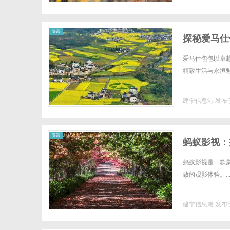
资讯
探秘爱马仕
爱马仕包包以卓
精致生活与永恒魅力
建宁信息港
发布于
资讯
蚂蚁影视：
蚂蚁影视是一款
致的观影体验。..
建宁信息港
发布于