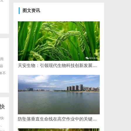
互
图文资讯
使用
天安生物：引领现代生物科技创新发展的先锋企业
内容
体不
快
际快
防坠落垂直生命线在高空作业中的关键应用与安全保障
L、