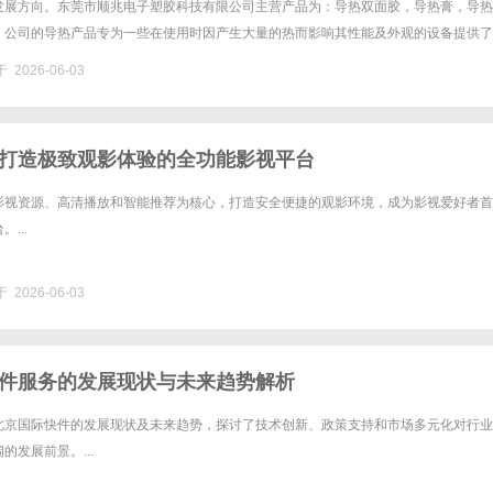
发展方向。东莞市顺兆电子塑胶科技有限公司主营产品为：导热双面胶，导热膏，导热
。公司的导热产品专为一些在使用时因产生大量的热而影响其性能及外观的设备提供了
的导热产品亦能很好的控制和处理热以使之冷却到较广的范围。东莞市顺兆电......
 2026-06-03
打造极致观影体验的全功能影视平台
影视资源、高清播放和智能推荐为核心，打造安全便捷的观影环境，成为影视爱好者首
...
 2026-06-03
件服务的发展现状与未来趋势解析
北京国际快件的发展现状及未来趋势，探讨了技术创新、政策支持和市场多元化对行业
的发展前景。...